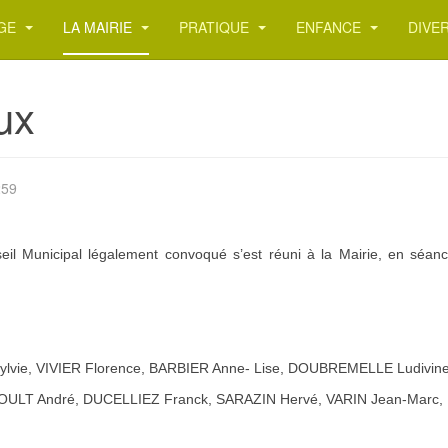
AGE
LA MAIRIE
PRATIQUE
ENFANCE
DIVE
ux
259
seil Municipal légalement convoqué s’est réuni à la Mairie, en séan
e, VIVIER Florence, BARBIER Anne- Lise, DOUBREMELLE Ludivine
OULT André, DUCELLIEZ Franck, SARAZIN Hervé, VARIN Jean-Marc, 