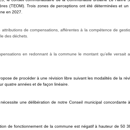
es (TEOM). Trois zones de perceptions ont été déterminées et un l
one en 2027.
es attributions de compensations, afférentes à la compétence de gesti
cle des déchets.
 compensations en redonnant à la commune le montant qu’elle versait 
e de procéder à une révision libre suivant les modalités de la révisio
ur quatre années et de façon linéaire.
n nécessite une délibération de notre Conseil municipal concordante
ation de fonctionnement de la commune est négatif à hauteur de 50 38