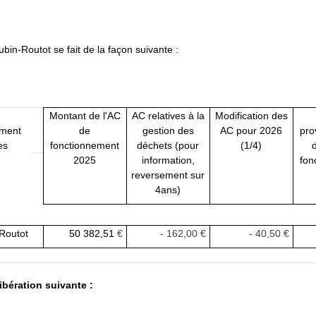
bin-Routot se fait de la façon suivante :
Montant de l'AC
AC relatives à la
Modification des
ement
de
gestion des
AC pour 2026
pro
es
fonctionnement
déchets (pour
(1/4)
d
2025
information,
fon
reversement sur
4ans)
-Routot
50 382,51
€
- 162,00 €
- 40,50 €
ibération suivante :