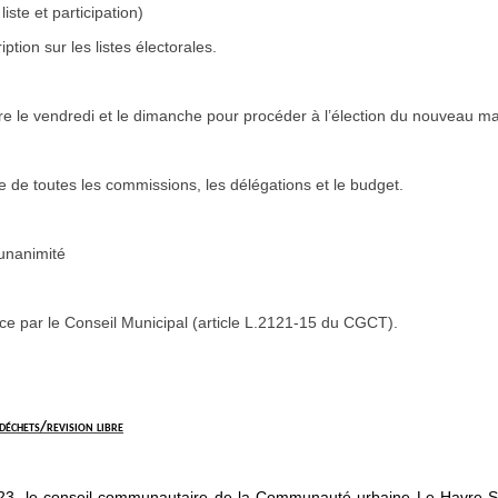
iste et participation)
ption sur les listes électorales.
re le vendredi et le dimanche pour procéder à l’élection du nouveau mair
ce de toutes les commissions, les délégations et le budget.
’unanimité
par le Conseil Municipal (article L.2121-15 du CGCT).
déchets/revision libre
023, le conseil communautaire de la Communauté urbaine Le Havre Se