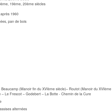
ème, 19ème, 20ème siècles
après 1960
nées, pan de bois
eaucamp (Manoir fin du XVIème siècle)– Routot (Manoir du XVIème si
 – Le Frescot – Godebert – La Botte - Chemin de la Cure
e
 assises alternées