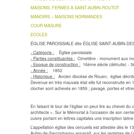
MAISONS, FERMES A SAINT-AUBIN-ROUTOT
MANOIRS – MAISONS NORMANDES
COUR MASURE
ECOLES
ÉGLISE PAROISSIALE dite ÉGLISE SAINT-AUBIN-D
- Catégorie :
Église paroissiale
- Parties constituantes :
Cimetière - monument aux mo
- Epoque de construction :
16ème siècle (détruite) - 3
- Année :
1852
- Historique :
Ancien diocèse de Rouen, église décrite 
Devenue en très mauvais état elle fut reconstruite en 
clocher sont achevés en 1859 ; pavage, portes et vitre
En faisant le tour de l’église on peut lire au chevet d
architecte ». Sur le Mémorial à l’occasion de son cente
cuivre portant en lettres capitales une inscription latin
L’appellation église des cercueils est attestée dès le 
Aubin-de-Sarcophagny apparaît sur les registres de l