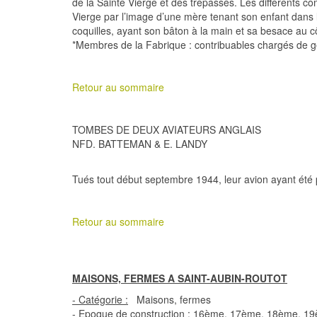
de la Sainte Vierge et des trépassés. Les différents com
Vierge par l’image d’une mère tenant son enfant dans 
coquilles, ayant son bâton à la main et sa besace au c
*Membres de la Fabrique : contribuables chargés de gér
Retour au sommaire
TOMBES DE DEUX AVIATEURS ANGLAIS
NFD. BATTEMAN & E. LANDY
Tués tout début septembre 1944, leur avion ayant été p
Retour au sommaire
MAISONS, FERMES A SAINT-AUBIN-ROUTOT
- Catégorie :
Maisons, fermes
- Epoque de construction :
16ème, 17ème, 18ème, 19è