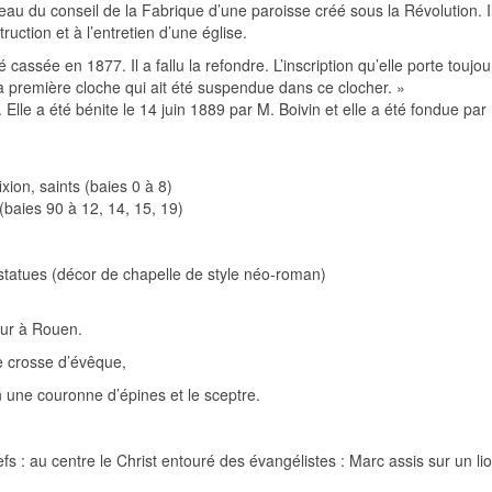
 du conseil de la Fabrique d’une paroisse créé sous la Révolution. Il
ruction et à l’entretien d’une église.
é cassée en 1877. Il a fallu la refondre. L’inscription qu’elle porte tou
a première cloche qui ait été suspendue dans ce clocher. »
lle a été bénite le 14 juin 1889 par M. Boivin et elle a été fondue pa
xion, saints (baies 0 à 8)
aies 90 à 12, 14, 15, 19)
statues (décor de chapelle de style néo-roman)
eur à Rouen.
e crosse d’évêque,
n une couronne d’épines et le sceptre.
efs : au centre le Christ entouré des évangélistes : Marc assis sur un li