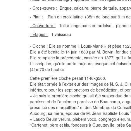
- Gros-œuvre :
Brique, calcaire, pierre de taille, appar
- Plan :
Plan en croix latine (35m de long sur 9 m de 
- Couverture :
Toit à longs pans en ardoise – pignon c
- Étages :
1 vaisseau
- Cloche :
Elle se nomme « Louis-Marie » et pèse 1523
Elle a été bénite le 14 juin 1889 par M. Boivin, fondu
Elle remplace la précédente, cassée en 1877, qu’il a fa
L’inscription, qu’elle porte toujours, évoque cet épiso
(41m70 de haut).»
Cette première cloche pesait 1146kg500.
Elle était ornée à l’extérieur des images de N. S. J. C. 
inférieure pour les sept onctions de bénédiction, et port
« Je suis la première cloche qui ait été suspendue dans
paroisse et de l’ancienne paroisse de Beaucamp, augm
présence des marguilliers* et des Membres du Consei
Aubourg, sa mère, épouse de M. Jean-Baptiste-Louis Yé
« Laudo Deum verum, plebem voco, congrego elerum. D
“Cartenet, père et fils, fondeurs à Gueutteville, près S