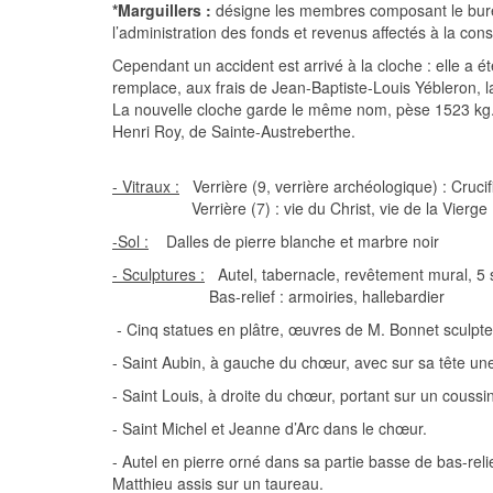
*Marguillers :
désigne les membres composant le bureau
l’administration des fonds et revenus affectés à la const
Cependant un accident est arrivé à la cloche : elle a ét
remplace, aux frais de Jean-Baptiste-Louis Yébleron, l
La nouvelle cloche garde le même nom, pèse 1523 kg. E
Henri Roy, de Sainte-Austreberthe.
- Vitraux :
Verrière (9, verrière archéologique) : Crucifi
Verrière (7) : vie du Christ, vie de la Vierge (b
-Sol :
Dalles de pierre blanche et marbre noir
- Sculptures :
Autel, tabernacle, revêtement mural, 5 
Bas-relief : armoiries, hallebardier
- Cinq statues en plâtre, œuvres de M. Bonnet sculpt
- Saint Aubin, à gauche du chœur, avec sur sa tête un
- Saint Louis, à droite du chœur, portant sur un coussi
- Saint Michel et Jeanne d’Arc dans le chœur.
- Autel en pierre orné dans sa partie basse de bas-reli
Matthieu assis sur un taureau.