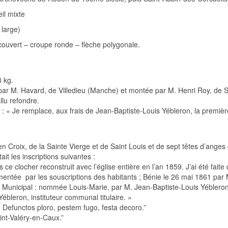
eil mixte
large)
ouvert – croupe ronde – flèche polygonale.
 kg.
e par M. Havard, de Villedieu (Manche) et montée par M. Henri Roy, de 
llu refondre.
de : « Je remplace, aux frais de Jean-Baptiste-Louis Yébleron, la premi
en Croix, de la Sainte Vierge et de Saint Louis et de sept têtes d’anges d
ait les inscriptions suivantes :
 ce clocher reconstruit avec l’église entière en l’an 1859. J’ai été fai
entée par les souscriptions des habitants ; Bénie le 26 mai 1861 par 
l Municipal : nommée Louis-Marie, par M. Jean-Baptiste-Louis Yéble
bleron, instituteur communal titulaire. »
efunctos ploro, pestem fugo, festa decoro.”
aint-Valéry-en-Caux.”