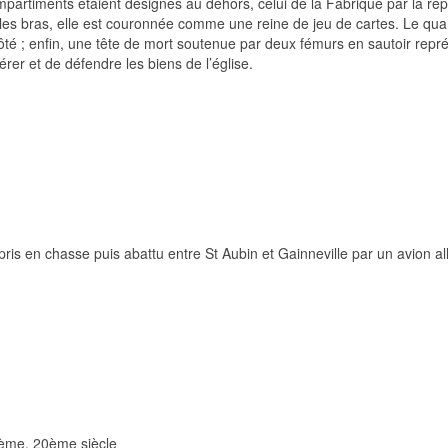
partiments étaient désignés au dehors, celui de la Fabrique par la repré
les bras, elle est couronnée comme une reine de jeu de cartes. Le quar
ôté ; enfin, une tête de mort soutenue par deux fémurs en sautoir repr
er et de défendre les biens de l’église.
ris en chasse puis abattu entre St Aubin et Gainneville par un avion al
me, 20ème siècle