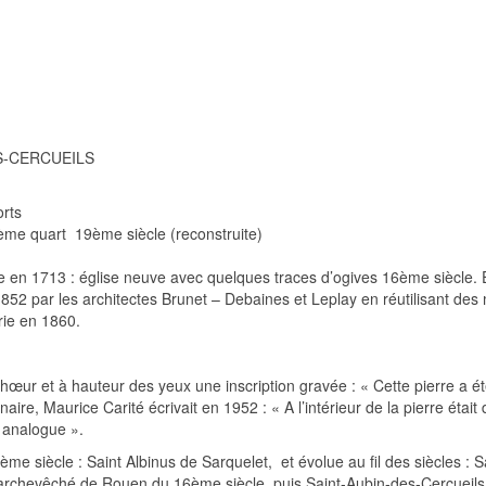
ES-CERCUEILS
rts
ème quart 19ème siècle (reconstruite)
en 1713 : église neuve avec quelques traces d’ogives 16ème siècle. El
1852 par les architectes Brunet – Debaines et Leplay en réutilisant des
rie en 1860.
u chœur et à hauteur des yeux une inscription gravée : « Cette pierre a 
naire, Maurice Carité écrivait en 1952 : « A l’intérieur de la pierre ét
e analogue ».
13ème siècle : Saint Albinus de Sarquelet, et évolue au fil des siècles :
’archevêché de Rouen du 16ème siècle, puis Saint-Aubin-des-Cercueils 