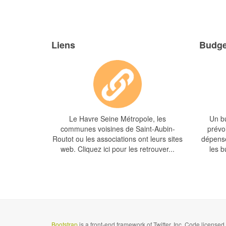
Liens
Budge
Le Havre Seine Métropole, les
Un bu
communes voisines de Saint-Aubin-
prévoi
Routot ou les associations ont leurs sites
dépense
web. Cliquez ici pour les retrouver...
les b
Bootstrap
is a front-end framework of Twitter, Inc. Code license