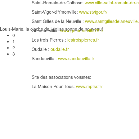
Saint-Romain-de-Colbosc:
www.ville-saint-romain-de-c
Saint-Vigor-d'Ymonville:
www.stvigor.fr/
Saint Gilles de la Neuville :
www.saintgillesdelaneuville.
Louis-Marie, la cloche de l'église sonne de nouveau!
Gommerville :
www.gommerville76.fr
0
Les trois Pierres :
lestroispierres.fr
1
2
Oudalle :
oudalle.fr
3
Sandouville :
www.sandouville.fr
Site des associations voisines:
La Maison Pour Tous:
www.mptsr.fr/