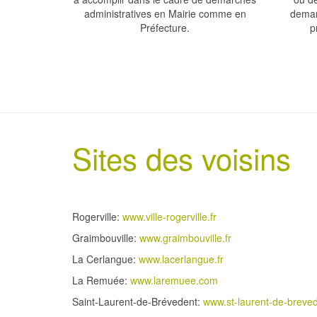
administratives en Mairie comme en
deman
Préfecture.
p
Sites des voisins
Rogerville:
www.ville-rogerville.fr
Graimbouville:
www.graimbouville.fr
La Cerlangue:
www.lacerlangue.fr
La Remuée:
www.laremuee.com
Saint-Laurent-de-Brévedent:
www.st-laurent-de-breve