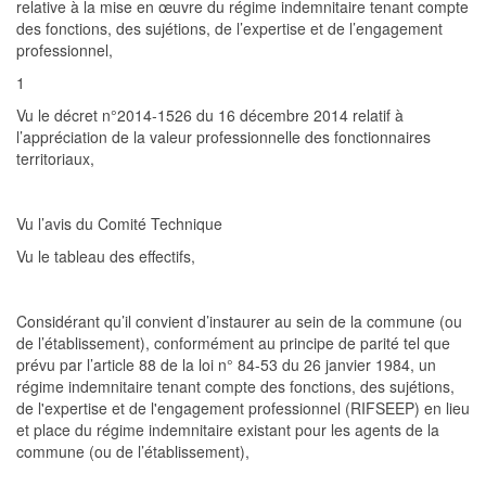
re
l
ative
à
l
a
mi
s
e
e
n
œ
u
v
r
e
d
u
ré
gi
m
e
i
n
d
e
m
n
it
a
i
r
e
t
en
a
n
t
c
o
m
p
t
e
d
e
s
f
o
nc
ti
o
n
s
,
d
e
s
su
jé
ti
o
n
s
,
d
e
l
’
e
x
p
er
ti
s
e
e
t
d
e
l
’
e
n
gag
e
m
e
n
t
pr
o
f
e
ss
i
o
nn
e
l
,
1
Vu
l
e
dé
c
re
t
n
°
2014
-
152
6
d
u
1
6
d
éc
e
m
b
r
e
201
4
r
e
l
a
t
if
à
l
’
a
p
p
r
é
c
iati
o
n
d
e
l
a
va
l
eu
r
p
r
o
f
e
ss
i
o
nn
e
l
l
e
d
es
f
o
nc
ti
o
nn
ai
re
s
t
err
it
o
r
ia
u
x
,
Vu
l’
avis
d
u
C
o
mité
T
ec
hn
i
qu
e
Vu
le tableau des effectifs,
Considérant
qu’il convient d’instaurer au sein de la commune (ou
de l’établissement), conformément au principe de parité tel que
prévu par l’article 88 de la loi
n° 84-53 du 26 janvier 1984, un
régime indemnitaire tenant compte des fonctions, des sujétions,
de l'expertise et de l'engagement professionnel (RIFSEEP) en lieu
et place du régime indemnitaire existant pour les agents de la
commune (ou de l’établissement),