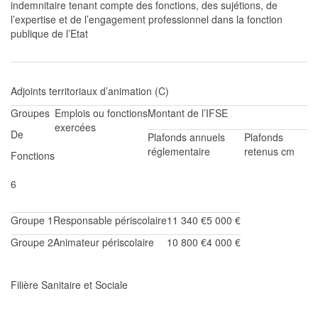
indemnitaire tenant compte des fonctions, des
sujétions
, de
l’expertise et de l’engagement professionnel dans la fonction
publique de l’Etat
Adjoint
s territoriaux
d’animation (C)
Groupes
Emplois ou fonctions
Montant de l’IFSE
exercées
De
Plafonds annuels
Plafonds
réglementaire
retenus cm
Fonctions
6
Groupe 1
Responsable périscolaire
11 340 €
5 000 €
Groupe 2
Animateur périscolaire
10 800
€
4 000 €
Filière
Sanitaire et Sociale