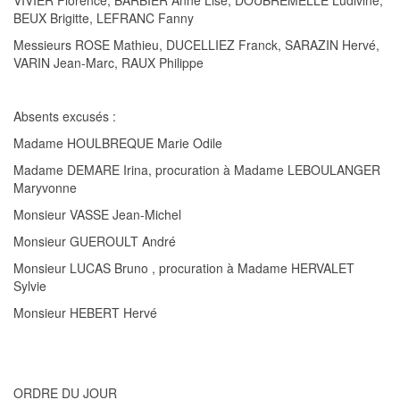
VIVIER Florence, BARBIER Anne Lise, DOUBREMELLE Ludivine,
BEUX Brigitte, LEFRANC
F
anny
Messieurs
ROSE Mathieu, DUCELLIEZ Franck,
SARAZIN Hervé,
VARIN Jean-Marc, RAUX
Philippe
Absents excusés :
Madame HOULBREQUE Marie Odile
Madame DEMARE Irina
, procurat
ion à Madame LEBOULANGER
Maryvonne
Monsieur VASSE Jean-Michel
Monsieur GUEROULT André
Monsieur LUCAS Bruno
, procuration à
Madame HE
RVALET
Sylv
i
e
Monsieur HEBERT Hervé
ORDRE DU JOUR