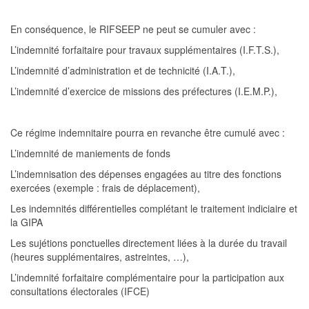
En conséquence, le RIFSEEP ne peut se cumuler avec :
L’indemnité forfaitaire pour travaux supplémentaires (I.F.T.S.),
L’indemnité d’administration et de technicité (I.A.T.),
L’indemnité d’exercice de missions des préfectures (I.E.M.P.),
Ce régime indemnitaire pourra en revanche être cumulé avec :
L’indemnité de
maniements de fonds
L’indemnisation
de
s
d
ép
en
s
e
s
e
n
gag
ée
s au tit
r
e
de
s
f
o
nc
ti
o
n
s
e
x
er
c
é
e
s
(
e
xe
m
p
l
e
:
f
r
ais
d
e
dé
p
l
a
c
e
m
e
n
t
)
,
Les indemnités différentielles complétant le traitement indiciaire et
la GIPA
Les
s
ujé
ti
o
n
s
p
on
c
t
u
e
l
l
e
s
d
i
rec
t
e
m
en
t
l
i
ée
s
à
l
a
du
r
é
e
d
u
t
r
avail
(
h
eu
r
e
s
s
up
p
l
é
m
e
n
tai
re
s
,
a
s
t
re
i
n
t
e
s
,
…
)
,
L’indemnité forfaitaire complémentaire pour la participation aux
consultations électorales (IFCE)