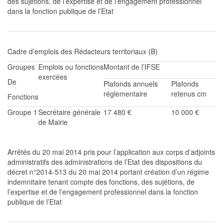
des sujétions, de l’expertise et de l’engagement professionnel
dans la fonction publique de l’Etat
Cadre d’emplois des Rédacteurs
te
rritoriaux
(
B
)
Groupes
Emplois ou fonctions
Montant de l’IFSE
exercées
De
Plafonds annuels
Plafonds
réglementaire
retenus cm
Fonctions
Groupe 1
Secrétaire générale
17 480 €
10 000 €
de Mairie
Arrêtés du 20 mai 2014 pris pour l’application aux
co
rps
d’adjoints
administratifs des
administrations
de l’Etat des
dispositions du
décret n°2014-513 du 20 mai 2014 portant création
d’un
régime
indemnitaire tenant compte des fonctions, des sujétions, de
l’expertise et de l’engagement professionnel dans la fonction
publique de l’Etat