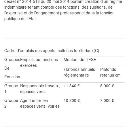
décret n° 2014-513
du 20 mai 2014 portant création d’un régime
indemnitaire tenant compte des fonctions, des
sujétions
, de
l’expertise et de l’engagement professionnel dans la fonction
publique de l’Etat
Cadre d’emplois des
agents maitrise
s
territoria
ux
(C)
Groupe
s
Emplois ou fonctions
Montant de l’IFSE
exercées
De
Plafonds annuels
Plafonds
réglementaire
retenus cm
Fonction
Groupe
Responsable
travaux,
11 340 €
8 000 €
1
espaces verts
Groupe
Agent entretien
10 800
€
7
000 €
2
espaces verts, voiries