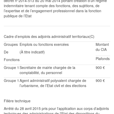
décret n°2014-513 du 20 mai 2014 portant création
d’un régime
indemnitaire tenant compte des fonctions, des sujétion
s, de
l’expertise et de l’engagement professionnel dans la fonction
publique de l’Etat
Cadre d’emplois des adjoints administratif
territoriaux
(C)
Groupes
Emplois ou fonctions exercées
Montant
du CIA
De
(À titre indicatif)
Plafonds
Fonctions
Groupe 1
Secrétaire de mairie chargée de la
900 €
comptabilité, du personnel
Groupe
1
Agent administratif polyvalent
chargée de
9
00 €
l’urbanisme, de l’Etat civil et des élections
Filière technique
Arrêté du 28 avril 2015 pris pour l'application aux corps
d'adjoints
techniques des
administrations
de l'Etat des disposit
ions du