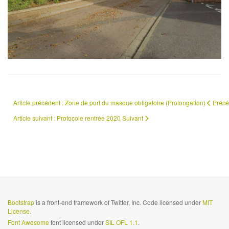
Article précédent : Zone de port du masque obligatoire (Prolongation)
Précé
Article suivant : Protocole rentrée 2020
Suivant
Bootstrap
is a front-end framework of Twitter, Inc. Code licensed under
MIT
License.
Font Awesome
font licensed under
SIL OFL 1.1
.