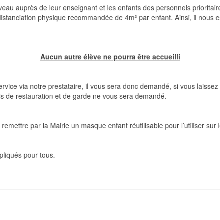
eau auprès de leur enseignant et les enfants des personnels prioritaires
distanciation physique recommandée de 4m² par enfant. Ainsi, il nous est 
Aucun autre élève ne pourra être accueilli
e via notre prestataire, il vous sera donc demandé, si vous laissez vot
is de restauration et de garde ne vous sera demandé.
 remettre par la Mairie un masque enfa
nt réutilisable pour l’utiliser su
liqués pour tous.